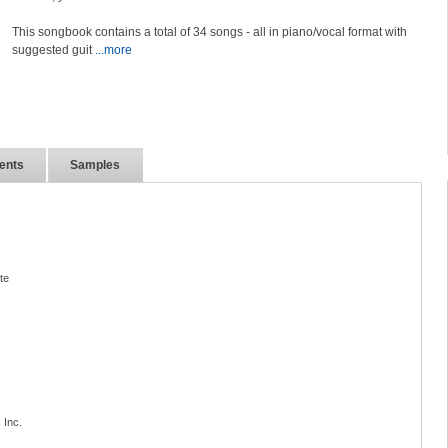
This songbook contains a total of 34 songs - all in piano/vocal format with
suggested guit
...more
ents
Samples
te
 Inc.