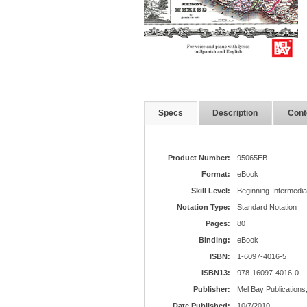
Specs
Description
Cont
Product Number:
95065EB
Format:
eBook
Skill Level:
Beginning-Intermedia
Notation Type:
Standard Notation
Pages:
80
Binding:
eBook
ISBN:
1-6097-4016-5
ISBN13:
978-16097-4016-0
Publisher:
Mel Bay Publications,
Date Published:
10/7/2010