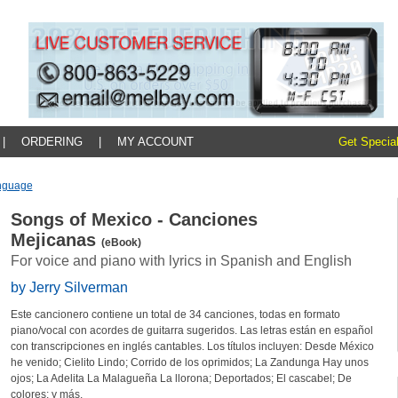
|
ORDERING
|
MY ACCOUNT
Get Special
nguage
Songs of Mexico - Canciones
Mejicanas
(eBook)
For voice and piano with lyrics in Spanish and English
by Jerry Silverman
Este cancionero contiene un total de 34 canciones, todas en formato
piano/vocal con acordes de guitarra sugeridos. Las letras están en español
con transcripciones en inglés cantables. Los títulos incluyen: Desde México
he venido; Cielito Lindo; Corrido de los oprimidos; La Zandunga Hay unos
ojos; La Adelita La Malagueña La llorona; Deportados; El cascabel; De
colores; y más.