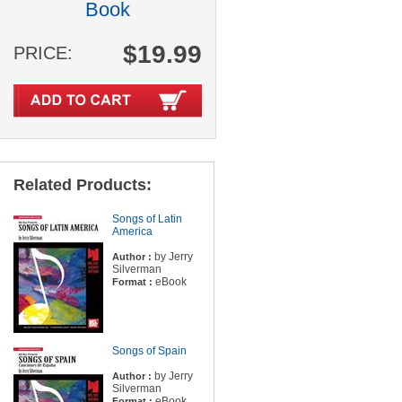
Book
$19.99
PRICE:
Related Products:
Songs of Latin
America
by Jerry
Author :
Silverman
eBook
Format :
Songs of Spain
by Jerry
Author :
Silverman
eBook
Format :