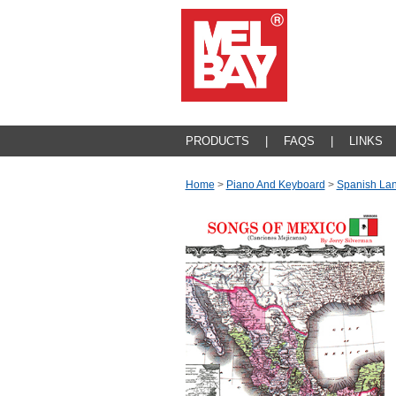
PRODUCTS
|
FAQS
|
LINKS
Home
>
Piano And Keyboard
>
Spanish La