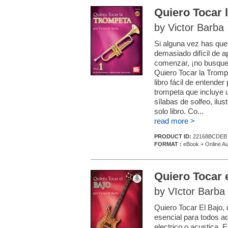
Quiero Tocar 
by Victor Barba
Si alguna vez has que
demasiado difícil de a
comenzar, ¡no busques
Quiero Tocar la Trompe
libro fácil de entende
trompeta que incluye 
sílabas de solfeo, ilus
solo libro. Co...
read more >
PRODUCT ID:
22168BCDEB
FORMAT :
eBook + Online Au
Quiero Tocar 
by VIctor Barba
Quiero Tocar El Bajo, 
esencial para todos aq
electrico o acustica. 