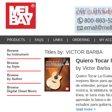
PRODUCTS
|
FAQS
|
LINKS
|
ORDERING
|
MY AC
Browse
Titles by: VICTOR BARBA
by Instrument
Quiero Tocar l
Browse
by Style
by Victor Barba
Browse
Quiero Tocar La Guitar
by Author
mejores libros para apr
de entender, porque ti
Browse
música, la tablatura, l
Digital Sheet Music
línea, te será más fác
aprender lo básico de 
estudios para guitarra
read more >