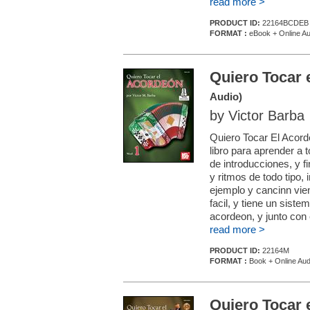
read more >
PRODUCT ID:
22164BCDEB
FORMAT :
eBook + Online Au
Quiero Tocar 
Audio)
by Victor Barba
Quiero Tocar El Acorde
libro para aprender a
de introducciones, y f
y ritmos de todo tipo,
ejemplo y cancinn vie
facil, y tiene un sist
acordeon, y junto con 
read more >
PRODUCT ID:
22164M
FORMAT :
Book + Online Aud
Quiero Tocar e