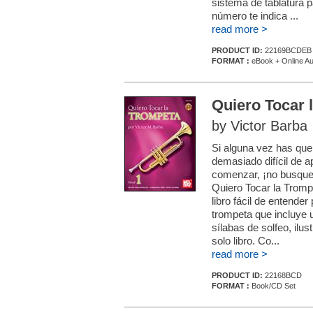
sistema de tablatura p
número te indica ...
read more >
PRODUCT ID:
22169BCDEB
FORMAT :
eBook + Online Au
Quiero Tocar 
by Victor Barba
Si alguna vez has que
demasiado difícil de a
comenzar, ¡no busques
Quiero Tocar la Trompe
libro fácil de entende
trompeta que incluye 
sílabas de solfeo, ilus
solo libro. Co...
read more >
PRODUCT ID:
22168BCD
FORMAT :
Book/CD Set