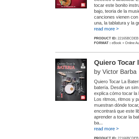
tocar este bonito inst
bajo, teoria de la mu
canciones vienen con 
una, la tablatura y la g
read more >
PRODUCT ID:
22165BCDEB
FORMAT :
eBook + Online Au
Quiero Tocar l
by Victor Barba
Quiero Tocar La Baterí
batería. Desde un simp
explica cómo tocar la 
Los ritmos, ritmos y p
muestran dónde tocar, 
encontrará que este l
aprender a tocar la b
ba...
read more >
PRODUCT ID:
22166BCDEB